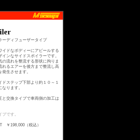
iler
ラーディフューザータイプ
ワイドなボディーにアピールする
ザインなサイドスポイラーです。
気の流れを整流する形状に拘りま
流れるエアーを後方まで整流し高
を発生させます。
イドステップ下部より約１０～１
になります。
正と交換タイプで車両側の加工は
イプです。
 ￥198,000（税込）