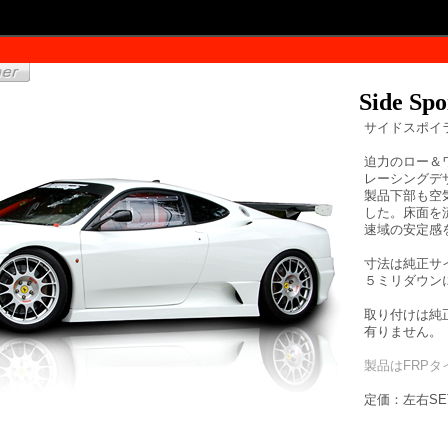
Side Spo
サイドスポイ
迫力のロー＆
レーシングデ
製品下部も空
した。床面を
速域の安定感
寸法は純正サ
５ミリダウン
取り付けは純
有りません。
製品はFRPタ
定価：左右SET